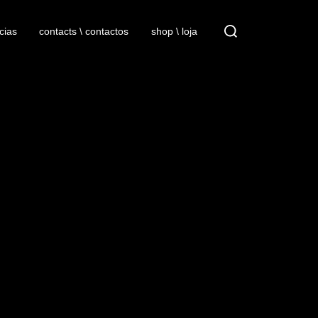
Search
for:
cias
contacts \ contactos
shop \ loja