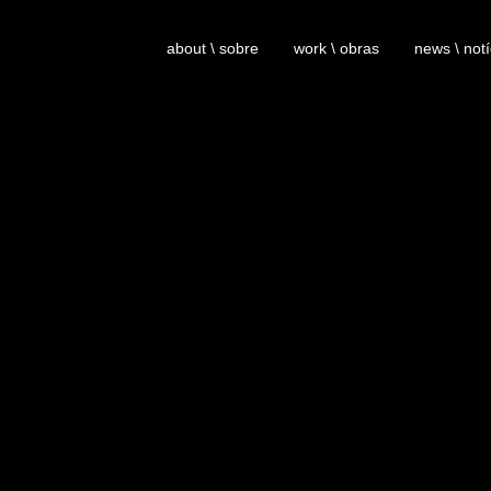
about \ sobre
work \ obras
news \ notí