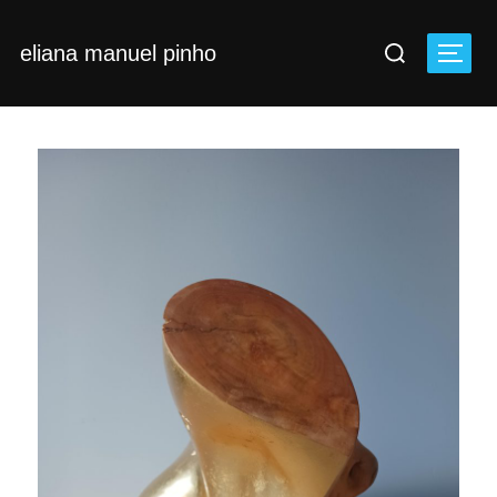
Skip
Search
to
eliana manuel pinho
Toggl
for:
content