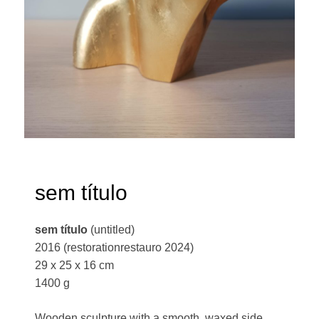
sem título
sem título
(untitled)
2016 (restorationrestauro 2024)
29 x 25 x 16 cm
1400 g
Wooden sculpture with a smooth, waxed side