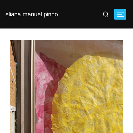
Skip
Search
to
eliana manuel pinho
Toggl
for:
content