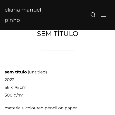
Skip
eliana manuel
to
Search
TOGG
content
for:
pinho
SEM TÍTULO
sem título
(untitled)
2022
56 x 76 cm
2
300 g/m
materials: coloured pencil on paper