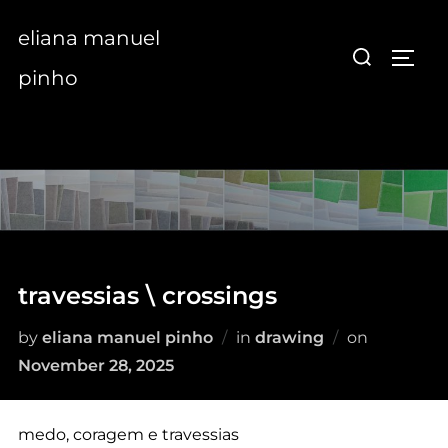
Skip
eliana manuel
to
Search
TOGG
content
for:
pinho
travessias \ crossings
Posted
by
eliana manuel pinho
in
drawing
on
on
November 28, 2025
medo, coragem e travessias