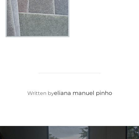
eliana manuel pinho
POST AUTHOR
Written by
Post