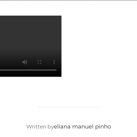
eliana manuel pinho
Written by
POST AUTHOR