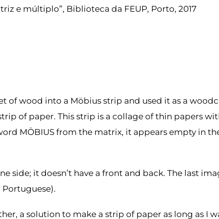
iz e múltiplo”, Biblioteca da FEUP, Porto, 2017
eet of wood into a Möbius strip and used it as a woodcu
strip of paper. This strip is a collage of thin papers 
word MÖBIUS from the matrix, it appears empty in the 
ne side; it doesn’t have a front and back. The last im
n Portuguese).
er, a solution to make a strip of paper as long as I w