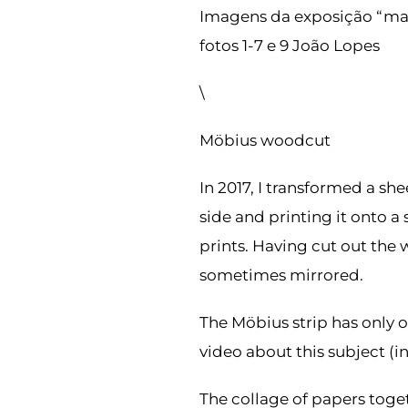
Imagens da exposição “matr
fotos 1-7 e 9 João Lopes
\
Möbius woodcut
In 2017, I transformed a sh
side and printing it onto a 
prints. Having cut out the 
sometimes mirrored.
The Möbius strip has only o
video about this subject (i
The collage of papers togeth