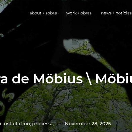
about \ sobre
work \ obras
news \ notícias
ra de Möbius \ Möbi
Posted
n
installation
,
process
on
November 28, 2025
on