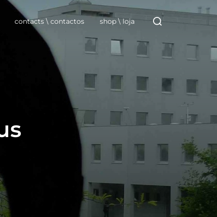
Search
for:
contacts \ contactos
shop \ loja
us