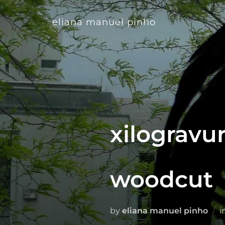
Skip
to
content
eliana manuel pinho
xilogravu
woodcut
by
eliana manuel pinho
i