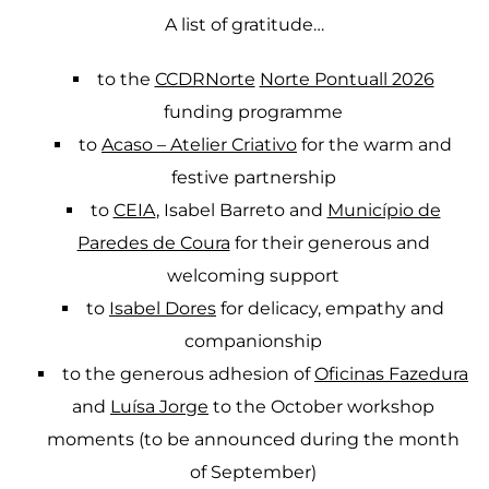
A list of gratitude…
to the
CCDRNorte
Norte Pontuall 2026
funding programme
to
Acaso – Atelier Criativo
for the warm and
festive partnership
to
CEIA
, Isabel Barreto and
Município de
Paredes de Coura
for their generous and
welcoming support
to
Isabel Dores
for delicacy, empathy and
companionship
to the generous adhesion of
Oficinas Fazedura
and
Luísa Jorge
to the October workshop
moments (to be announced during the month
of September)