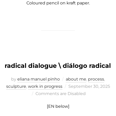
Coloured pencil on kraft paper.
radical dialogue \ diálogo radical
by
eliana manuel pinho
about me
,
process
,
Posted
sculpture
,
work in progress
September 30, 2025
on
Comments are Disabled
[EN below]