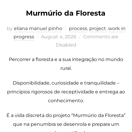
Murmúrio da Floresta
by
eliana manuel pinho
process
,
project
,
work in
Posted
progress
August 4, 2026
Comments are
on
Disabled
Percorrer a floresta e a sua integração no mundo
rural.
Disponibilidade, curiosidade e tranquilidade –
princípios rigorosos de receptividade e entrega ao
conhecimento.
É a vida discreta do projeto “Murmúrio da Floresta”
que na penumbra se desenrola e prepara um