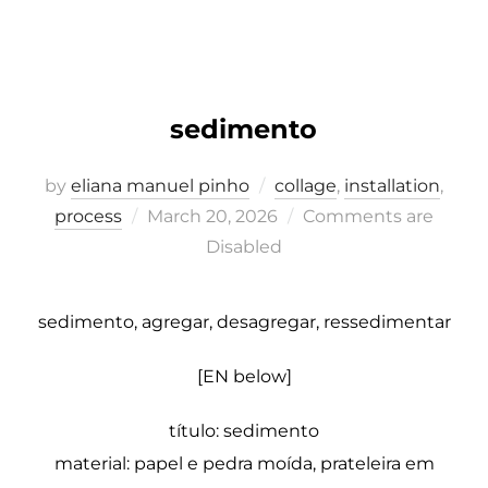
sedimento
by
eliana manuel pinho
collage
,
installation
,
Posted
process
March 20, 2026
Comments are
on
Disabled
sedimento, agregar, desagregar, ressedimentar
[EN below]
título: sedimento
material: papel e pedra moída, prateleira em