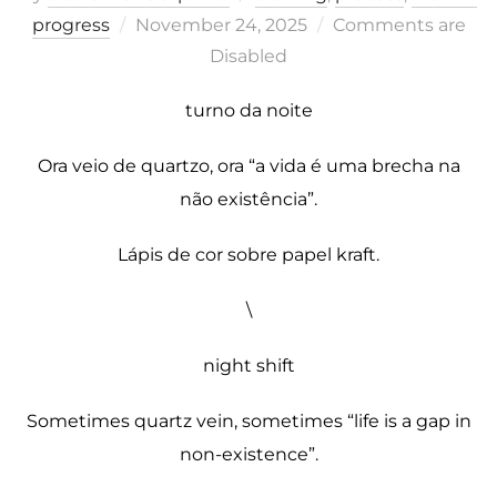
Posted
progress
November 24, 2025
Comments are
on
Disabled
turno da noite
Ora veio de quartzo, ora “a vida é uma brecha na
não existência”.
Lápis de cor sobre papel kraft.
\
night shift
Sometimes quartz vein, sometimes “life is a gap in
non-existence”.