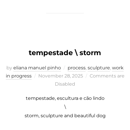
tempestade \ storm
by
eliana manuel pinho
process
,
sculpture
,
work
Posted
in progress
November 28, 2025
Comments are
on
Disabled
tempestade, escultura e cão lindo
\
storm, sculpture and beautiful dog