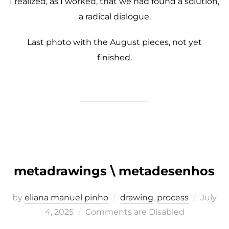
I realized, as I worked, that we had found a solution,
a radical dialogue.
Last photo with the August pieces, not yet
finished.
metadrawings \ metadesenhos
Posted
by
eliana manuel pinho
drawing
,
process
July
on
4, 2025
Comments are Disabled