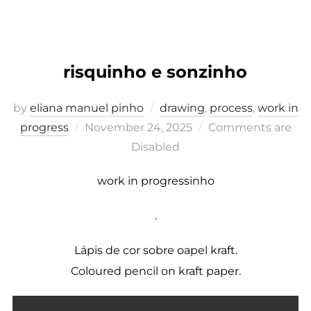
risquinho e sonzinho
by
eliana manuel pinho
drawing
,
process
,
work in
Posted
progress
November 24, 2025
Comments are
on
Disabled
work in progressinho
.
Lápis de cor sobre oapel kraft.
Coloured pencil on kraft paper.