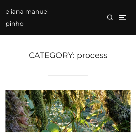
Skip
eliana manuel
to
Search
TOGG
content
for:
pinho
CATEGORY:
process