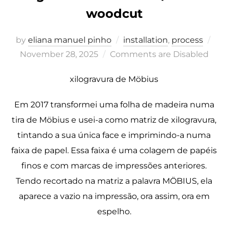
woodcut
Pos
by
eliana manuel pinho
installation
,
process
on
November 28, 2025
Comments are Disabled
xilogravura de Möbius
Em 2017 transformei uma folha de madeira numa
tira de Möbius e usei-a como matriz de xilogravura,
tintando a sua única face e imprimindo-a numa
faixa de papel. Essa faixa é uma colagem de papéis
finos e com marcas de impressões anteriores.
Tendo recortado na matriz a palavra MÖBIUS, ela
aparece a vazio na impressão, ora assim, ora em
espelho.