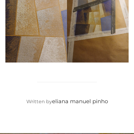
eliana manuel pinho
POST AUTHOR
Written by