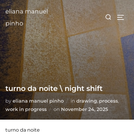
Skip
eliana manuel
to
Search
TOGG
content
for:
pinho
turno da noite \ night shift
by
eliana manuel pinho
in
drawing
,
process
,
Posted
work in progress
on
November 24, 2025
on
turno da noite