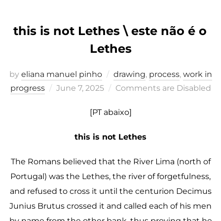
this is not Lethes \ este não é o
Lethes
by
eliana manuel pinho
drawing
,
process
,
work in
Posted
progress
June 7, 2025
Comments are Disabled
on
[PT abaixo]
this is not Lethes
The Romans believed that the River Lima (north of
Portugal) was the Lethes, the river of forgetfulness,
and refused to cross it until the centurion Decimus
Junius Brutus crossed it and called each of his men
by name from the other bank, thus proving that he