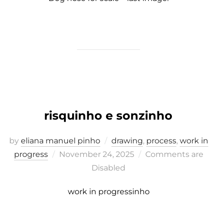
risquinho e sonzinho
by
eliana manuel pinho
drawing
,
process
,
work in
Posted
progress
November 24, 2025
Comments are
on
Disabled
work in progressinho
.