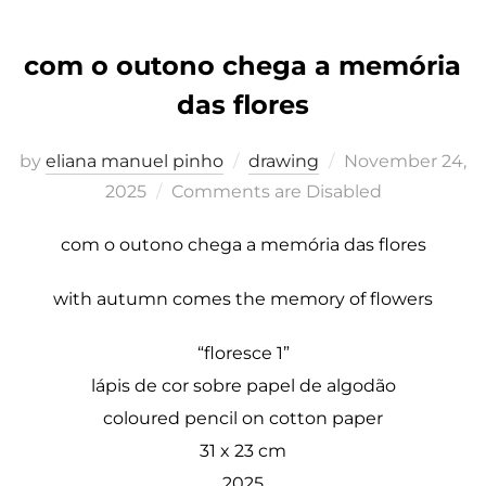
com o outono chega a memória
das flores
Posted
by
eliana manuel pinho
drawing
November 24,
on
2025
Comments are Disabled
com o outono chega a memória das flores
with autumn comes the memory of flowers
“floresce 1”
lápis de cor sobre papel de algodão
coloured pencil on cotton paper
31 x 23 cm
2025