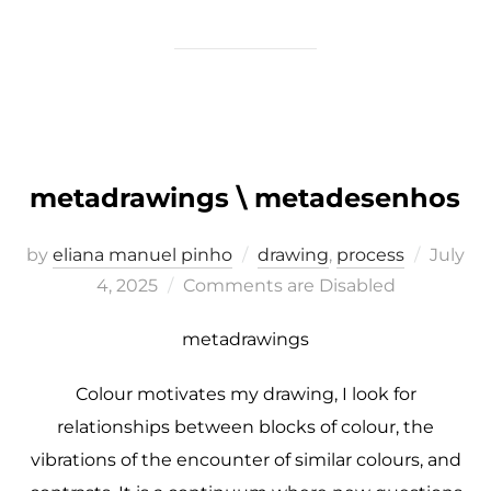
metadrawings \ metadesenhos
Posted
by
eliana manuel pinho
drawing
,
process
July
on
4, 2025
Comments are Disabled
metadrawings
Colour motivates my drawing, I look for
relationships between blocks of colour, the
vibrations of the encounter of similar colours, and