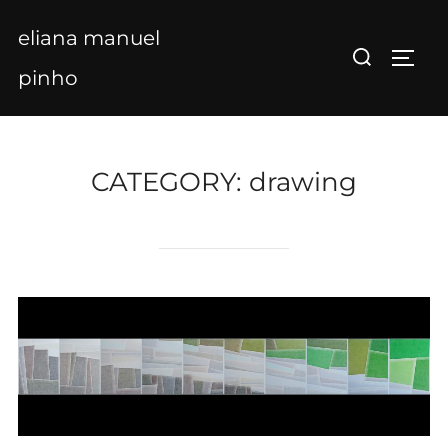
Skip
eliana manuel
to
Search
TOGG
content
for:
pinho
CATEGORY:
drawing