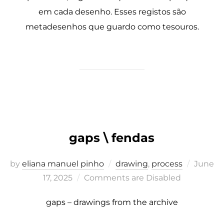
em cada desenho. Esses registos são
metadesenhos que guardo como tesouros.
gaps \ fendas
Posted
by
eliana manuel pinho
drawing
,
process
June
on
17, 2025
Comments are Disabled
gaps – drawings from the archive