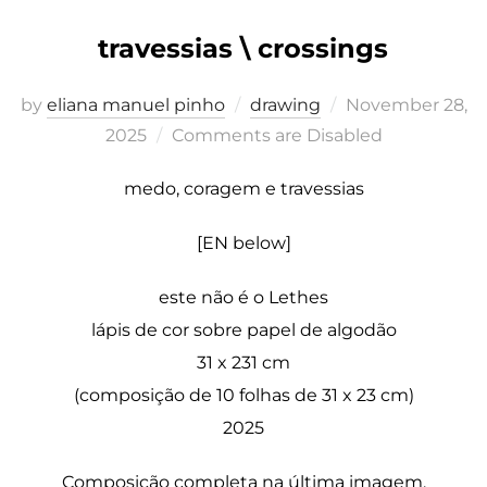
travessias \ crossings
Posted
by
eliana manuel pinho
drawing
November 28,
on
2025
Comments are Disabled
medo, coragem e travessias
[EN below]
este não é o Lethes
lápis de cor sobre papel de algodão
31 x 231 cm
(composição de 10 folhas de 31 x 23 cm)
2025
Composição completa na última imagem.