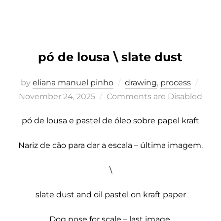
pó de lousa \ slate dust
Post
by
eliana manuel pinho
drawing
,
process
on
November 24, 2025
Comments are Disabled
pó de lousa e pastel de óleo sobre papel kraft
Nariz de cão para dar a escala – última imagem.
\
slate dust and oil pastel on kraft paper
Dog nose for scale – last image.