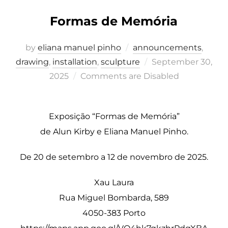
Formas de Memória
by
eliana manuel pinho
announcements
,
Posted
drawing
,
installation
,
sculpture
September 30,
on
2025
Comments are Disabled
Exposição “Formas de Memória”
de Alun Kirby e Eliana Manuel Pinho.
De 20 de setembro a 12 de novembro de 2025.
Xau Laura
Rua Miguel Bombarda, 589
4050-383 Porto