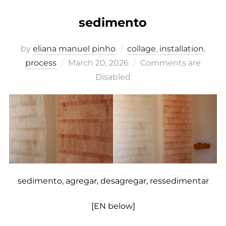
sedimento
by
eliana manuel pinho
collage
,
installation
,
Posted
process
March 20, 2026
Comments are
on
Disabled
sedimento, agregar, desagregar, ressedimentar
[EN below]