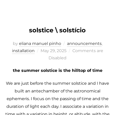
solstice \ solstício
by
eliana manuel pinho
announcements
,
Posted
installation
May 29, 2025
Comments are
on
Disabled
the summer solstice is the hilltop of time
We are just before the summer solstice and I have
built an antechamber of the astronomical
ephemeris. I focus on the passing of time and the
duration of light each day. I associate a variation in
time with a variation in height, or altitude, with the