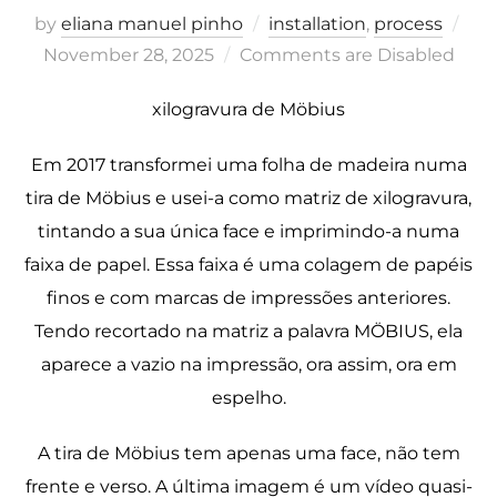
Pos
by
eliana manuel pinho
installation
,
process
on
November 28, 2025
Comments are Disabled
xilogravura de Möbius
Em 2017 transformei uma folha de madeira numa
tira de Möbius e usei-a como matriz de xilogravura,
tintando a sua única face e imprimindo-a numa
faixa de papel. Essa faixa é uma colagem de papéis
finos e com marcas de impressões anteriores.
Tendo recortado na matriz a palavra MÖBIUS, ela
aparece a vazio na impressão, ora assim, ora em
espelho.
A tira de Möbius tem apenas uma face, não tem
frente e verso. A última imagem é um vídeo quasi-