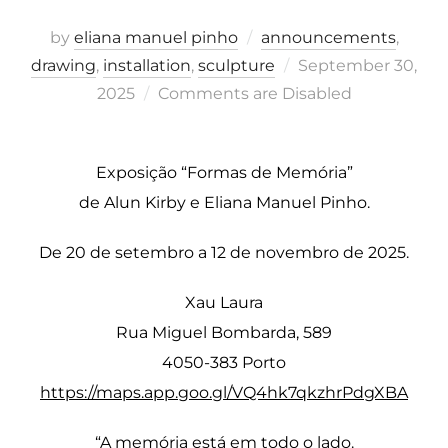
by
eliana manuel pinho
announcements
,
Posted
drawing
,
installation
,
sculpture
September 30,
on
2025
Comments are Disabled
Exposição “Formas de Memória”
de Alun Kirby e Eliana Manuel Pinho.
De 20 de setembro a 12 de novembro de 2025.
Xau Laura
Rua Miguel Bombarda, 589
4050-383 Porto
https://maps.app.goo.gl/VQ4hk7qkzhrPdgXBA
“A memória está em todo o lado.