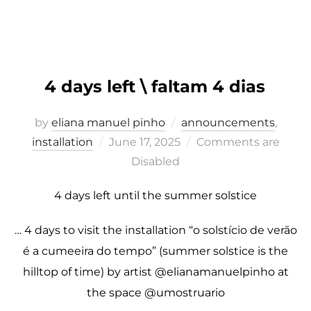
4 days left \ faltam 4 dias
by
eliana manuel pinho
announcements
,
Posted
installation
June 17, 2025
Comments are
on
Disabled
4 days left until the summer solstice
… 4 days to visit the installation “o solstício de verão
é a cumeeira do tempo” (summer solstice is the
hilltop of time) by artist @elianamanuelpinho at
the space @umostruario