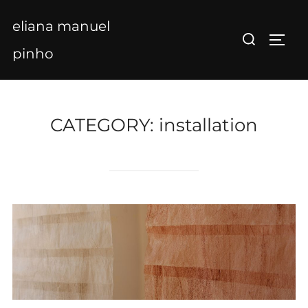
Skip
eliana manuel
to
Search
TOGG
content
for:
pinho
CATEGORY:
installation