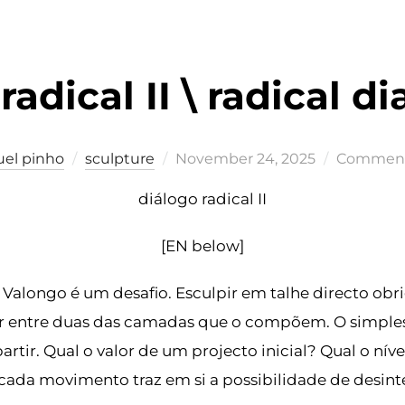
radical II \ radical di
Posted
uel pinho
sculpture
November 24, 2025
Comments
on
diálogo radical II
[EN below]
Valongo é um desafio. Esculpir em talhe directo obr
r entre duas das camadas que o compõem. O simples 
rtir. Qual o valor de um projecto inicial? Qual o nív
ada movimento traz em si a possibilidade de desin