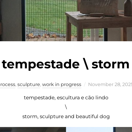
tempestade \ storm
Posted
rocess
,
sculpture
,
work in progress
November 28, 202
on
tempestade, escultura e cão lindo
\
storm, sculpture and beautiful dog