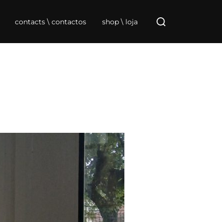
Search
for:
contacts \ contactos
shop \ loja