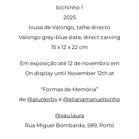
bichinho 1
2025
lousa de Valongo, talhe directo
Valongo gray-blue slate, direct carving
15 x 12 x 22 cm
Em exposição até 12 de novembro em
On display until November 12th at
“Formas de Memória”
de
@alunkirby
e
@elianamanuelpinho
@xau.laura
Rua Miguel Bombarda, 589, Porto