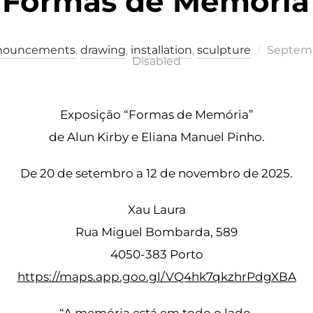
Formas de Memória
Posted
nouncements
,
drawing
,
installation
,
sculpture
Septemb
on
Disabled
Exposição “Formas de Memória”
de Alun Kirby e Eliana Manuel Pinho.
De 20 de setembro a 12 de novembro de 2025.
Xau Laura
Rua Miguel Bombarda, 589
4050-383 Porto
https://maps.app.goo.gl/VQ4hk7qkzhrPdgXBA
“A memória está em todo o lado.