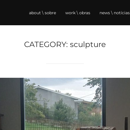
about \ sobre
work \ obras
news \ notícias
CATEGORY:
sculpture