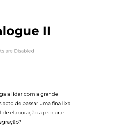
alogue II
 are Disabled
iga a lidar com a grande
acto de passar uma fina lixa
el de elaboração a procurar
tegração?