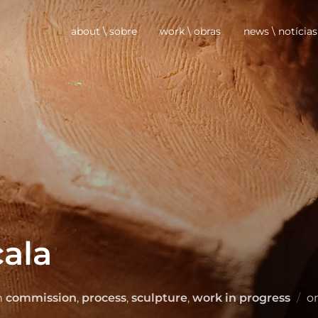
about \ sobre
work \ obras
news \ notícias
cala
n
commission
,
process
,
sculpture
,
work in progress
o