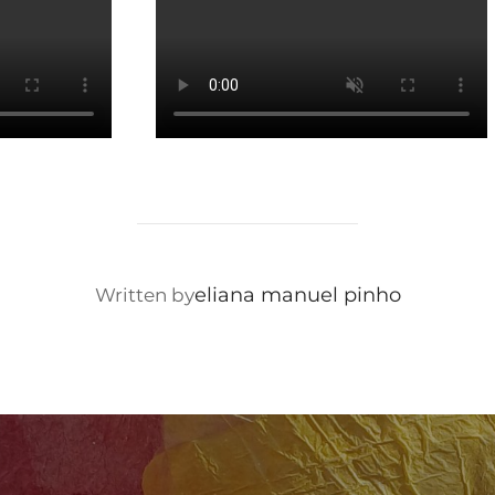
eliana manuel pinho
Written by
POST AUTHOR