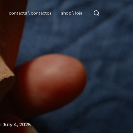
Search
for:
contacts \ contactos
shop \ loja
Posted
n
July 4, 2025
on