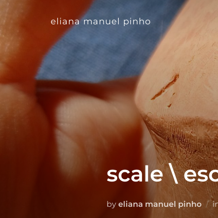
Skip
to
content
eliana manuel pinho
scale \ es
by
eliana manuel pinho
i